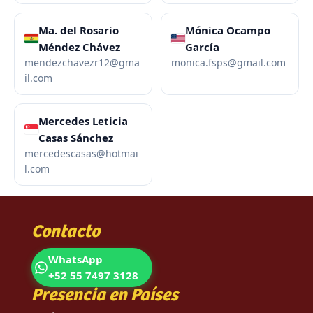
Ma. del Rosario
Mónica Ocampo
Méndez Chávez
García
mendezchavezr12@gma
monica.fsps@gmail.com
il.com
Mercedes Leticia
Casas Sánchez
mercedescasas@hotmai
l.com
Contacto
WhatsApp
+52 55 7497 3128
Presencia en Países