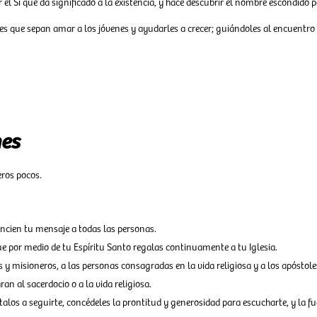
 el Sí que da significado a la existencia, y hace descubrir el nombre escondido 
s que sepan amar a los jóvenes y ayudarles a crecer; guiándoles al encuentro c
nes
eros pocos.
cien tu mensaje a todas las personas.
e por medio de tu Espíritu Santo regalas continuamente a tu Iglesia.
 y misioneros, a las personas consagradas en la vida religiosa y a los apóstoles
an al sacerdocio o a la vida religiosa.
talos a seguirte, concédeles la prontitud y generosidad para escucharte, y la fu