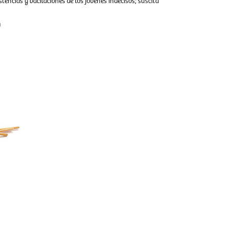
stencias y vacilaciones de los jóvenes indecisos; suscita
á