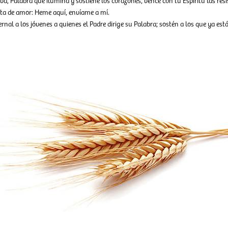
lva, Palabra que ilumina y sostiene los corazones, vence con tu Espíritu las resi
esta de amor: Heme aquí, envíame a mí.
rnal a los jóvenes a quienes el Padre dirige su Palabra; sostén a los que ya est