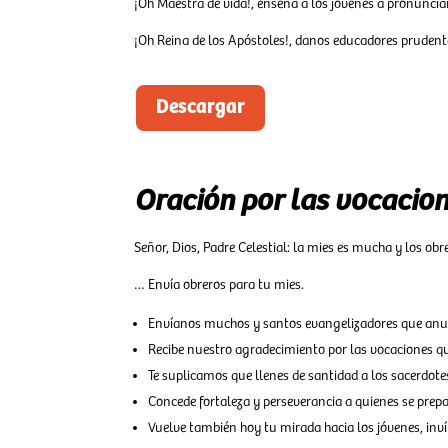
¡Oh Maestra de vida!, enseña a los jóvenes a pronunciar
¡Oh Reina de los Apóstoles!, danos educadores prudente
Descargar
Oración por las vocacio
Señor, Dios, Padre Celestial: la mies es mucha y los obr
… Envía obreros para tu mies.
Envíanos muchos y santos evangelizadores que anun
Recibe nuestro agradecimiento por las vocaciones qu
Te suplicamos que llenes de santidad a los sacerdotes
Concede fortaleza y perseverancia a quienes se prepar
Vuelve también hoy tu mirada hacia los jóvenes, inví