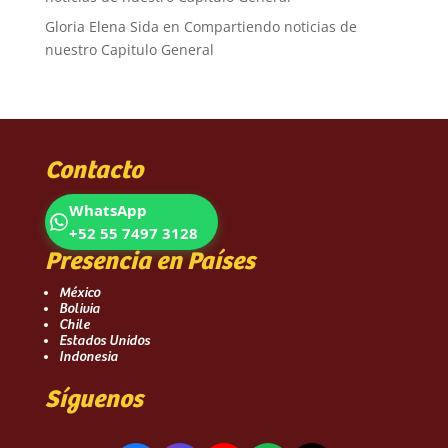
Gloria Elena Sida
en
Compartiendo noticias de
nuestro Capitulo General
Contacto
WhatsApp
+52 55 7497 3128
Presencia en Países
México
Bolivia
Chile
Estados Unidos
Indonesia
Síguenos